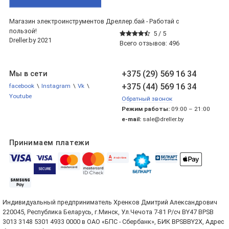
Магазин электроинструментов Дреллер.бай - Работай с
пользой!
5 /
5
Dreller.by 2021
Всего отзывов:
496
+375 (29) 569 16 34
Мы в сети
+375 (44) 569 16 34
facebook
\
Instagram
\
Vk
\
Youtube
Обратный звонок
Режим работы:
09:00 – 21:00
e-mail:
sale@dreller.by
Принимаем платежи
Индивидуальный предприниматель Хренков Дмитрий Александрович
220045, Республика Беларусь, г.Минск, Ул.Чечота 7-81 Р/сч BY47 BPSB
3013 3148 5301 4933 0000 в ОАО «БПС - Сбербанк», БИК BPSBBY2X, Адрес