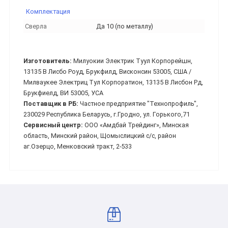
Комплектация
Сверла
Да 10 (по металлу)
Изготовитель:
Милуокии Электрик Туул Корпорейшн,
13135 В Лисбо Роуд, Брукфилд, Висконсин 53005, США /
Милваукее Электриц Тул Корпоратион, 13135 В Лисбон Рд,
Брукфиелд, ВИ 53005, УСА
Поставщик в РБ:
Частное предприятие "Технопрофиль",
230029 Республика Беларусь, г.Гродно, ул. Горького,71
Сервисный центр:
ООО «Амдбай Трейдинг», Минская
область, Минский район, Щомыслицкий с/с, район
аг.Озерцо, Менковский тракт, 2-533