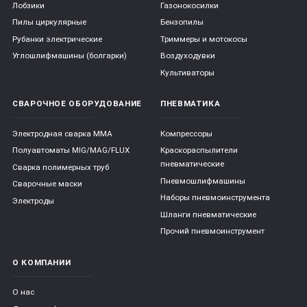
Лобзики
Газонокосилки
Пилы циркулярные
Бензопилы
Рубанки электрические
Триммеры и мотокосы
Углошлифмашины (болгарки)
Воздуходувки
Культиваторы
СВАРОЧНОЕ ОБОРУДОВАНИЕ
ПНЕВМАТИКА
Электродная сварка ММА
Компрессоры
Полуавтоматы MIG/MAG/FLUX
Краскораспылители
пневматические
Сварка полимерных труб
Пневмошлифмашины
Сварочные маски
Наборы пневмоинструмента
Электроды
Шланги пневматические
Прочий пневмоинструмент
О КОМПАНИИ
О нас