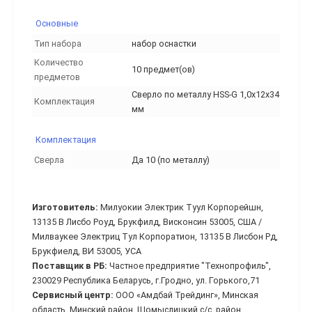
Основные
Тип набора
набор оснастки
Количество
10 предмет(ов)
предметов
Сверло по металлу HSS-G 1,0x12x34
Комплектация
мм
Комплектация
Сверла
Да 10 (по металлу)
Изготовитель:
Милуокии Электрик Туул Корпорейшн,
13135 В Лисбо Роуд, Брукфилд, Висконсин 53005, США /
Милваукее Электриц Тул Корпоратион, 13135 В Лисбон Рд,
Брукфиелд, ВИ 53005, УСА
Поставщик в РБ:
Частное предприятие "Технопрофиль",
230029 Республика Беларусь, г.Гродно, ул. Горького,71
Сервисный центр:
ООО «Амдбай Трейдинг», Минская
область, Минский район, Щомыслицкий с/с, район