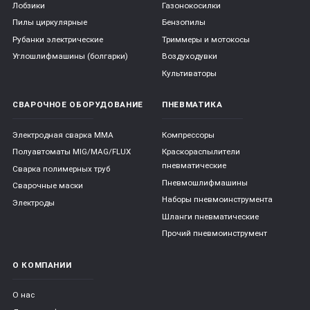
Лобзики
Газонокосилки
Пилы циркулярные
Бензопилы
Рубанки электрические
Триммеры и мотокосы
Углошлифмашины (болгарки)
Воздуходувки
Культиваторы
СВАРОЧНОЕ ОБОРУДОВАНИЕ
ПНЕВМАТИКА
Электродная сварка ММА
Компрессоры
Полуавтоматы MIG/MAG/FLUX
Краскораспылители
пневматические
Сварка полимерных труб
Пневмошлифмашины
Сварочные маски
Наборы пневмоинструмента
Электроды
Шланги пневматические
Прочий пневмоинструмент
О КОМПАНИИ
О нас