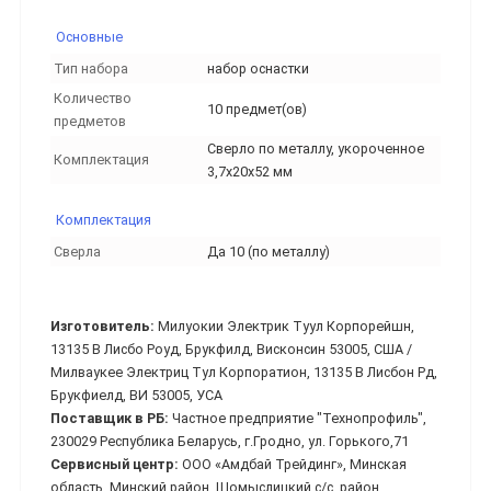
Основные
Тип набора
набор оснастки
Количество
10 предмет(ов)
предметов
Сверло по металлу, укороченное
Комплектация
3,7x20x52 мм
Комплектация
Сверла
Да 10 (по металлу)
Изготовитель:
Милуокии Электрик Туул Корпорейшн,
13135 В Лисбо Роуд, Брукфилд, Висконсин 53005, США /
Милваукее Электриц Тул Корпоратион, 13135 В Лисбон Рд,
Брукфиелд, ВИ 53005, УСА
Поставщик в РБ:
Частное предприятие "Технопрофиль",
230029 Республика Беларусь, г.Гродно, ул. Горького,71
Сервисный центр:
ООО «Амдбай Трейдинг», Минская
область, Минский район, Щомыслицкий с/с, район