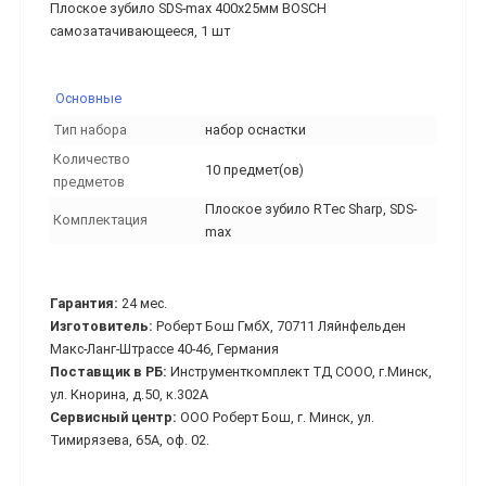
Плоское зубило SDS-max 400х25мм BOSCH
самозатачивающееся, 1 шт
Основные
Тип набора
набор оснастки
Количество
10 предмет(ов)
предметов
Плоское зубило RTec Sharp, SDS-
Комплектация
max
Гарантия:
24 мес.
Изготовитель:
Роберт Бош ГмбХ, 70711 Ляйнфельден
Макс-Ланг-Штрассе 40-46, Германия
Поставщик в РБ:
Инструменткомплект ТД СООО, г.Минск,
ул. Кнорина, д.50, к.302А
Сервисный центр:
ООО Роберт Бош, г. Минск, ул.
Тимирязева, 65А, оф. 02.