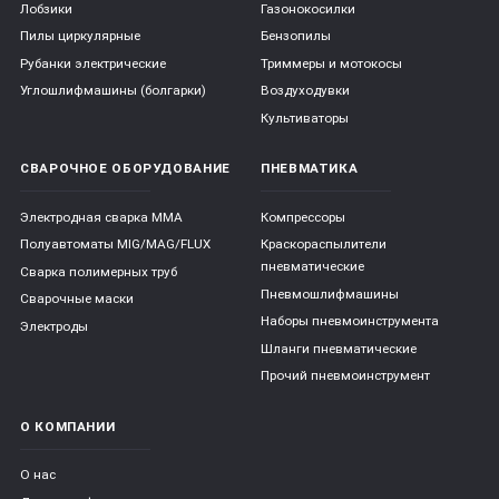
Лобзики
Газонокосилки
Пилы циркулярные
Бензопилы
Рубанки электрические
Триммеры и мотокосы
Углошлифмашины (болгарки)
Воздуходувки
Культиваторы
СВАРОЧНОЕ ОБОРУДОВАНИЕ
ПНЕВМАТИКА
Электродная сварка ММА
Компрессоры
Полуавтоматы MIG/MAG/FLUX
Краскораспылители
пневматические
Сварка полимерных труб
Пневмошлифмашины
Сварочные маски
Наборы пневмоинструмента
Электроды
Шланги пневматические
Прочий пневмоинструмент
О КОМПАНИИ
О нас