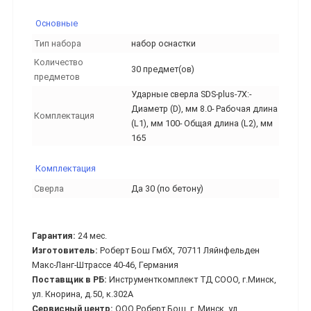
Основные
Тип набора
набор оснастки
Количество
30 предмет(ов)
предметов
Ударные сверла SDS-plus-7X:-
Диаметр (D), мм 8.0- Рабочая длина
Комплектация
(L1), мм 100- Общая длина (L2), мм
165
Комплектация
Сверла
Да 30 (по бетону)
Гарантия:
24 мес.
Изготовитель:
Роберт Бош ГмбХ, 70711 Ляйнфельден
Макс-Ланг-Штрассе 40-46, Германия
Поставщик в РБ:
Инструменткомплект ТД СООО, г.Минск,
ул. Кнорина, д.50, к.302А
Сервисный центр:
ООО Роберт Бош, г. Минск, ул.