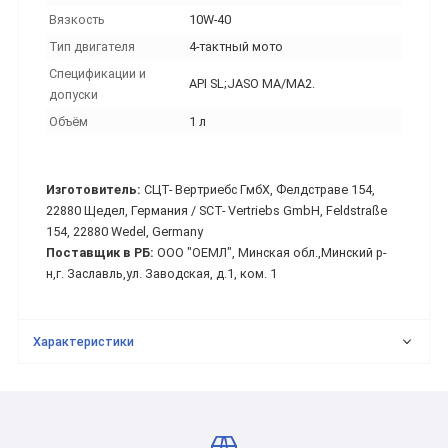
Вязкость
10W-40
Тип двигателя
4-тактный мото
Спецификации и
API SL;JASO MA/MA2.
допуски
Объём
1 л
Изготовитель:
СЦТ- Вертриебс ГмбХ, Фелдстраве 154,
22880 Щедел, Германия / SCT- Vertriebs GmbH, Feldstraße
154, 22880 Wedel, Germany
Поставщик в РБ:
ООО "ОЕМЛ", Минская обл.,Минский р-
н,г. Заславль,ул. Заводская, д.1, ком. 1
Характеристики