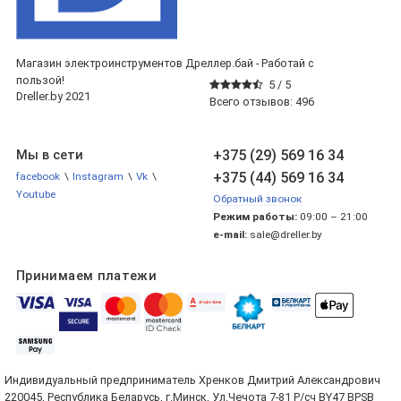
Магазин электроинструментов Дреллер.бай - Работай с
пользой!
5 /
5
Dreller.by 2021
Всего отзывов:
496
+375 (29) 569 16 34
Мы в сети
+375 (44) 569 16 34
facebook
\
Instagram
\
Vk
\
Youtube
Обратный звонок
Режим работы:
09:00 – 21:00
e-mail:
sale@dreller.by
Принимаем платежи
Индивидуальный предприниматель Хренков Дмитрий Александрович
220045, Республика Беларусь, г.Минск, Ул.Чечота 7-81 Р/сч BY47 BPSB