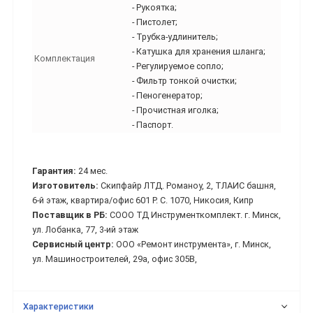
- Рукоятка;
- Пистолет;
- Трубка-удлинитель;
- Катушка для хранения шланга;
Комплектация
- Регулируемое сопло;
- Фильтр тонкой очистки;
- Пеногенератор;
- Прочистная иголка;
- Паспорт.
Гарантия:
24 мес.
Изготовитель:
Скипфайр ЛТД. Романоу, 2, ТЛАИС башня,
6-й этаж, квартира/офис 601 Р. С. 1070, Никосия, Кипр
Поставщик в РБ:
СООО ТД Инструменткомплект. г. Минск,
ул. Лобанка, 77, 3-ий этаж
Сервисный центр:
ООО «Ремонт инструмента», г. Минск,
ул. Машиностроителей, 29а, офис 305В,
Характеристики