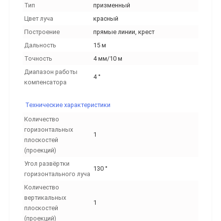
Тип
призменный
Цвет луча
красный
Построение
прямые линии, крест
Дальность
15 м
Точность
4 мм/10 м
Диапазон работы
4 °
компенсатора
Технические характеристики
Количество
горизонтальных
1
плоскостей
(проекций)
Угол развёртки
130 °
горизонтального луча
Количество
вертикальных
1
плоскостей
(проекций)