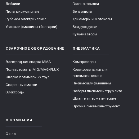
Лобзики
Газонокосилки
Пилы циркулярные
Бензопилы
Рубанки электрические
Триммеры и мотокосы
Углошлифмашины (болгарки)
Воздуходувки
Культиваторы
СВАРОЧНОЕ ОБОРУДОВАНИЕ
ПНЕВМАТИКА
Электродная сварка ММА
Компрессоры
Полуавтоматы MIG/MAG/FLUX
Краскораспылители
пневматические
Сварка полимерных труб
Пневмошлифмашины
Сварочные маски
Наборы пневмоинструмента
Электроды
Шланги пневматические
Прочий пневмоинструмент
О КОМПАНИИ
О нас