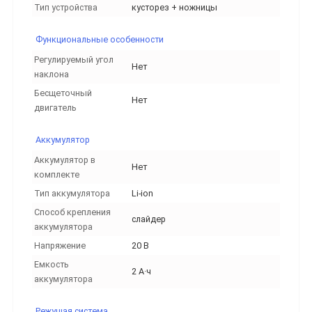
Тип устройства
кусторез + ножницы
Функциональные особенности
Регулируемый угол
Нет
наклона
Бесщеточный
Нет
двигатель
Аккумулятор
Аккумулятор в
Нет
комплекте
Тип аккумулятора
Li-ion
Способ крепления
слайдер
аккумулятора
Напряжение
20 В
Емкость
2 А·ч
аккумулятора
Режущая система