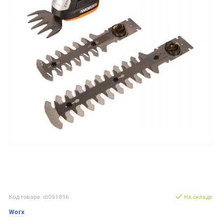
Код товара: dr051896
На складе
Worx