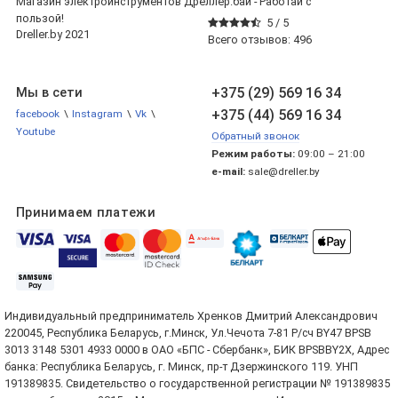
Магазин электроинструментов Дреллер.бай - Работай с
пользой!
5 /
5
Dreller.by 2021
Всего отзывов:
496
+375 (29) 569 16 34
Мы в сети
+375 (44) 569 16 34
facebook
\
Instagram
\
Vk
\
Youtube
Обратный звонок
Режим работы:
09:00 – 21:00
e-mail:
sale@dreller.by
Принимаем платежи
Индивидуальный предприниматель Хренков Дмитрий Александрович
220045, Республика Беларусь, г.Минск, Ул.Чечота 7-81 Р/сч BY47 BPSB
3013 3148 5301 4933 0000 в ОАО «БПС - Сбербанк», БИК BPSBBY2X, Адрес
банка: Республика Беларусь, г. Минск, пр-т Дзержинского 119. УНП
191389835. Свидетельство о государственной регистрации № 191389835