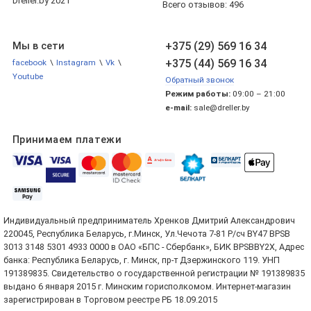
Dreller.by 2021
Всего отзывов:
496
+375 (29) 569 16 34
Мы в сети
+375 (44) 569 16 34
facebook
\
Instagram
\
Vk
\
Youtube
Обратный звонок
Режим работы:
09:00 – 21:00
e-mail:
sale@dreller.by
Принимаем платежи
Индивидуальный предприниматель Хренков Дмитрий Александрович
220045, Республика Беларусь, г.Минск, Ул.Чечота 7-81 Р/сч BY47 BPSB
3013 3148 5301 4933 0000 в ОАО «БПС - Сбербанк», БИК BPSBBY2X, Адрес
банка: Республика Беларусь, г. Минск, пр-т Дзержинского 119. УНП
191389835. Свидетельство о государственной регистрации № 191389835
выдано 6 января 2015 г. Минским горисполкомом. Интернет-магазин
зарегистрирован в Торговом реестре РБ 18.09.2015