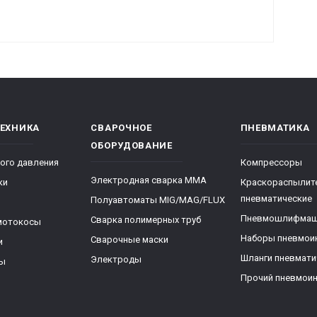
ТЕХНИКА
СВАРОЧНОЕ
ПНЕВМАТИКА
ОБОРУДОВАНИЕ
ого давления
Компрессоры
Электродная сварка ММА
ки
Краскораспылит
пневматические
Полуавтоматы MIG/MAG/FLUX
Пневмошлифма
Сварка полимерных труб
мотокосы
Наборы пневмои
Сварочные маски
и
Шланги пневмати
Электроды
ры
Прочий пневмои