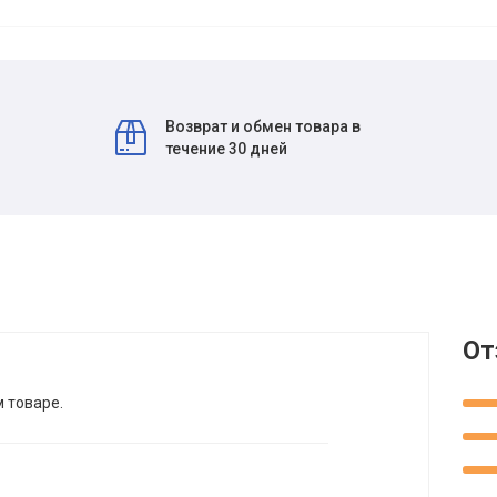
Возврат и обмен товара в
течение 30 дней
От
м товаре.