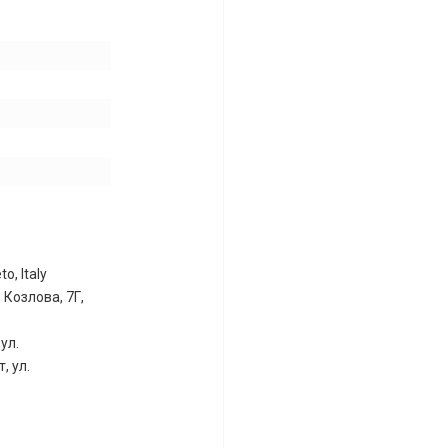
o, Italy
 Козлова, 7Г,
ул.
, ул.