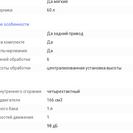
Да мягкий
орника
60 л
е особенности
Да задний привод
в комплекте
Да
ульчирования
Да
вней обработки
6
соты обработки
централизованная установка выcоты
внутреннего сгорания
четырехтактный
двигателя
166 см3
ного бака
1 л
ростей движения
1
98 дБ