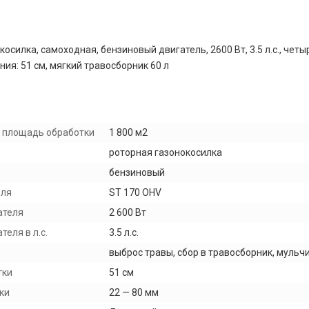
осилка, самоходная, бензиновый двигатель, 2600 Вт, 3.5 л.с., чет
ия: 51 см, мягкий травосборник 60 л
 площадь обработки
1 800 м2
роторная газонокосилка
бензиновый
еля
ST 170 OHV
ателя
2 600 Вт
еля в л.с.
3.5 л.с.
выброс травы, сбор в травосборник, мульч
тки
51 см
ки
22 — 80 мм