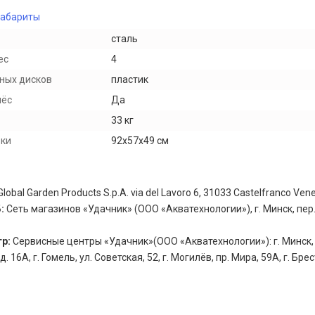
габариты
сталь
ес
4
ных дисков
пластик
лёс
Да
33 кг
вки
92x57x49 см
Global Garden Products S.p.A. via del Lavoro 6, 31033 Castelfranco Venet
Б:
Сеть магазинов «Удачник» (ООО «Акватехнологии»), г. Минск, пер.
тр:
Сервисные центры «Удачник»(ООО «Акватехнологии»): г. Минск, 
 16А, г. Гомель, ул. Советская, 52, г. Могилёв, пр. Мира, 59А, г. Брест