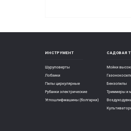
ИНСТРУМЕНТ
САДОВАЯ 
Шуруповерты
Мойки высок
Лобзики
Газонокосил
Пилы циркулярные
Бензопилы
Рубанки электрические
Триммеры и 
Углошлифмашины (болгарки)
Воздуходувк
Культивато