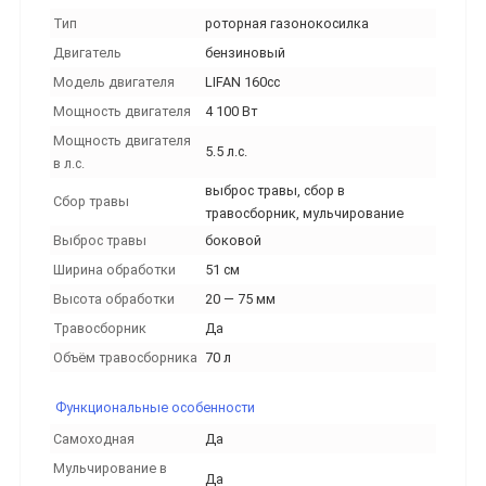
Тип
роторная газонокосилка
Двигатель
бензиновый
Модель двигателя
LIFAN 160cc
Мощность двигателя
4 100 Вт
Мощность двигателя
5.5 л.с.
в л.с.
выброс травы, сбор в
Сбор травы
травосборник, мульчирование
Выброс травы
боковой
Ширина обработки
51 см
Высота обработки
20 — 75 мм
Травосборник
Да
Объём травосборника
70 л
Функциональные особенности
Самоходная
Да
Мульчирование в
Да