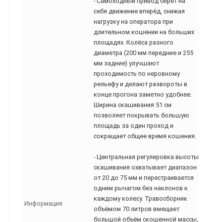
- Самоходный привод берёт на
себя движение вперёд, снижая
нагрузку на оператора при
длительном кошении на больших
площадях. Колёса разного
диаметра (200 мм передние и 255
мм задние) улучшают
проходимость по неровному
рельефу и делают развороты в
конце прогона заметно удобнее.
Ширина скашивания 51 см
позволяет покрывать большую
площадь за один проход и
сокращает общее время кошения.
- Центральная регулировка высоты
скашивания охватывает диапазон
от 20 до 75 мм и перестраивается
одним рычагом без наклонов к
каждому колесу. Травосборник
Информация
объёмом 70 литров вмещает
большой объём скошенной массы,