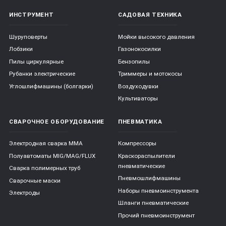
ИНСТРУМЕНТ
САДОВАЯ ТЕХНИКА
Шуруповерты
Мойки высокого давления
Лобзики
Газонокосилки
Пилы циркулярные
Бензопилы
Рубанки электрические
Триммеры и мотокосы
Углошлифмашины (болгарки)
Воздуходувки
Культиваторы
СВАРОЧНОЕ ОБОРУДОВАНИЕ
ПНЕВМАТИКА
Электродная сварка ММА
Компрессоры
Полуавтоматы MIG/MAG/FLUX
Краскораспылители
пневматические
Сварка полимерных труб
Пневмошлифмашины
Сварочные маски
Наборы пневмоинструмента
Электроды
Шланги пневматические
Прочий пневмоинструмент