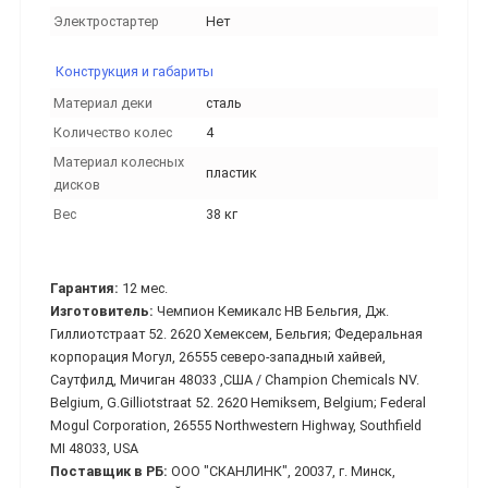
Электростартер
Нет
Конструкция и габариты
Материал деки
сталь
Количество колес
4
Материал колесных
пластик
дисков
Вес
38 кг
Гарантия:
12 мес.
Изготовитель:
Чемпион Кемикалс НВ Бельгия, Дж.
Гиллиотстраат 52. 2620 Хемексем, Бельгия; Федеральная
корпорация Могул, 26555 северо-западный хайвей,
Саутфилд, Мичиган 48033 ,США / Champion Chemicals NV.
Belgium, G.Gilliotstraat 52. 2620 Hemiksem, Belgium; Federal
Mogul Corporation, 26555 Northwestern Highway, Southfield
MI 48033, USA
Поставщик в РБ:
ООО "СКАНЛИНК", 20037, г. Минск,