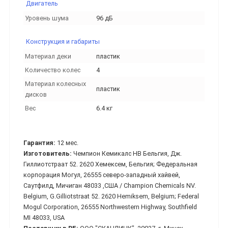
Двигатель
Уровень шума
96 дБ
Конструкция и габариты
Материал деки
пластик
Количество колес
4
Материал колесных
пластик
дисков
Вес
6.4 кг
Гарантия:
12 мес.
Изготовитель:
Чемпион Кемикалс НВ Бельгия, Дж.
Гиллиотстраат 52. 2620 Хемексем, Бельгия; Федеральная
корпорация Могул, 26555 северо-западный хайвей,
Саутфилд, Мичиган 48033 ,США / Champion Chemicals NV.
Belgium, G.Gilliotstraat 52. 2620 Hemiksem, Belgium; Federal
Mogul Corporation, 26555 Northwestern Highway, Southfield
MI 48033, USA