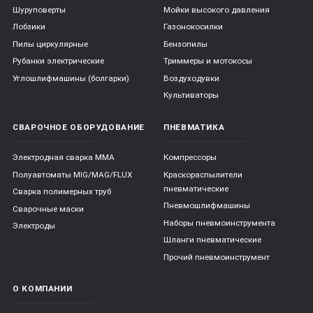
Шуруповерты
Мойки высокого давления
Лобзики
Газонокосилки
Пилы циркулярные
Бензопилы
Рубанки электрические
Триммеры и мотокосы
Углошлифмашины (болгарки)
Воздуходувки
Культиваторы
СВАРОЧНОЕ ОБОРУДОВАНИЕ
ПНЕВМАТИКА
Электродная сварка ММА
Компрессоры
Полуавтоматы MIG/MAG/FLUX
Краскораспылители
пневматические
Сварка полимерных труб
Пневмошлифмашины
Сварочные маски
Наборы пневмоинструмента
Электроды
Шланги пневматические
Прочий пневмоинструмент
О КОМПАНИИ