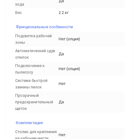
Да
хода
Вес
2.2 кг
Функциональные особенности
Подсветка рабочей
Нет (опция)
зоны
Автоматический сдув
Да
опилок
Подключение к
Нет (опция)
пылесосу
Система быстрой
Нет
замены пилок
Прозрачный
предохранительный
Да
щиток
Комплектация
Столик для крепления
Нет
на рабочем месте