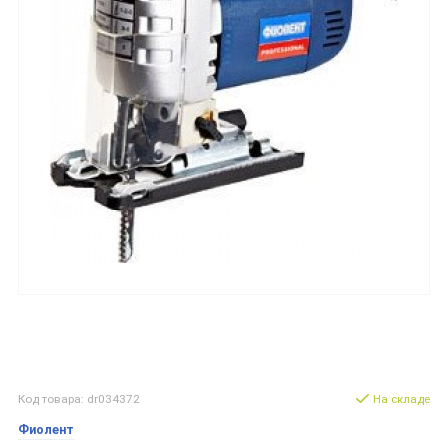
Код товара: dr034372
На складе
Фиолент