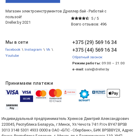
Магазин электроинструментов Дреллер.бай - Работай с
пользой!
5 /
5
Dreller.by 2021
Всего отзывов:
496
+375 (29) 569 16 34
Мы в сети
+375 (44) 569 16 34
facebook
\
Instagram
\
Vk
\
Youtube
Обратный звонок
Режим работы:
09:00 – 21:00
e-mail:
sale@dreller.by
Принимаем платежи
Индивидуальный предприниматель Хренков Дмитрий Александрович
220045, Республика Беларусь, г.Минск, Ул.Чечота 7-81 Р/сч BY47 BPSB
3013 3148 5301 4933 0000 в ОАО «БПС - Сбербанк», БИК BPSBBY2X, Адрес
банка: Республика Беларусь, г. Минск, пр-т Дзержинского 119. УНП