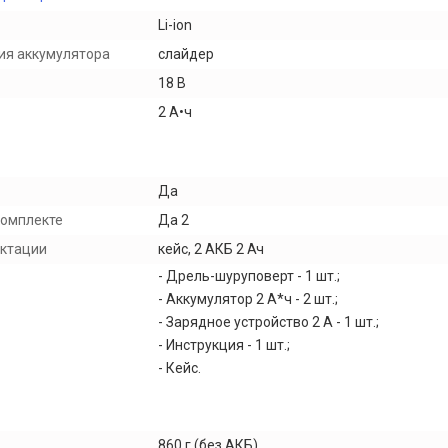
Li-ion
ия аккумулятора
слайдер
18 В
2 А•ч
Да
комплекте
Да 2
ектации
кейс, 2 АКБ 2 Ач
- Дрель-шуруповерт - 1 шт.;
- Аккумулятор 2 А*ч - 2 шт.;
- Зарядное устройство 2 А - 1 шт.;
- Инструкция - 1 шт.;
- Кейс.
860 г (без АКБ)