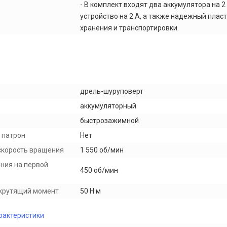
- В комплект входят два аккумулятора на 2
устройство на 2 А, а также надежный плас
хранения и транспортировки.
дрель-шуруповерт
аккумуляторный
быстрозажимной
 патрон
Нет
скорость вращения
1 550 об/мин
ния на первой
450 об/мин
крутящий момент
50 Н·м
рактеристики