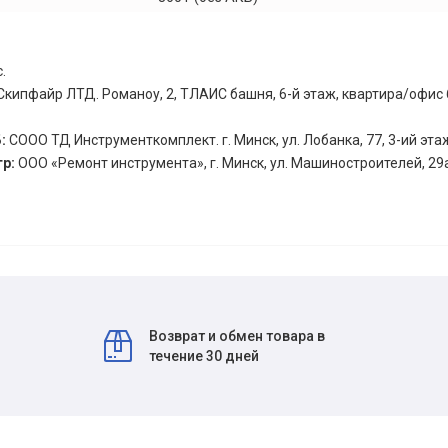
.
Скипфайр ЛТД. Романоу, 2, ТЛАИС башня, 6-й этаж, квартира/офис 60
Б:
СООО ТД Инструменткомплект. г. Минск, ул. Лобанка, 77, 3-ий эта
тр:
ООО «Ремонт инструмента», г. Минск, ул. Машиностроителей, 29а
Возврат и обмен товара в
течение 30 дней