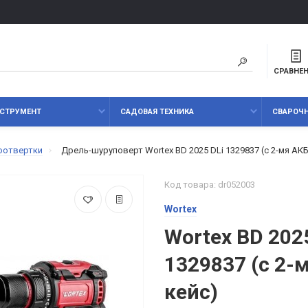
СРАВНЕ
СТРУМЕНТ
САДОВАЯ ТЕХНИКА
СВАРОЧ
оотвертки
Дрель-шуруповерт Wortex BD 2025 DLi 1329837 (с 2-мя АКБ
Код товара: dr052003
Wortex
Wortex BD 202
1329837 (с 2-
кейс)