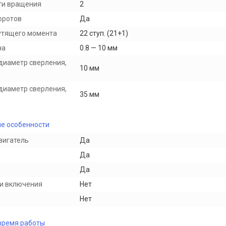
ти вращения
2
оротов
Да
утящего момента
22 ступ. (21+1)
на
0.8 — 10 мм
диаметр сверления,
10 мм
диаметр сверления,
35 мм
е особенности
вигатель
Да
Да
Да
и включения
Нет
Нет
время работы