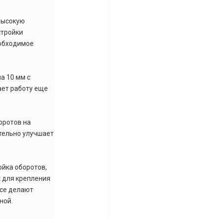
высокую
стройки
еобходимое
а 10 мм с
ает работу еще
оротов на
ительно улучшает
ойка оборотов,
к для крепления
ясе делают
ной.