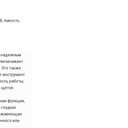
 В, ёмкость
а надежным
увеличивает
. Это также
т инструмент
ость работы,
 щеток.
ная функция,
 гладких
нержавеющая
енного или