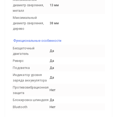
диаметр сверления,
13 мм
металл
Максимальный
диаметр сверления,
38 мм
дерево
Функциональные особенности
Бесщеточный
Да
двигатель
Реверс
Да
Подсветка
Да
Индикатор уровня
Да
заряда аккумулятора
Противовибрационная
Нет
защита
Блокировка шпинделя
Да
Bluetooth
Нет