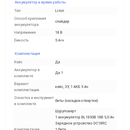
Аккумулятор и время работы
Тип
Li-ion
Способ крепления
слайдер
аккумулятора
Напряжение
18 В
Ёмкость
5 А•ч
Комплектация
Кейс
Да
Аккумулятор в
Да 1
комплекте
Вариант
кейс, ЗУ, 1 АКБ 5 Ач
комплектации
Оснастка и инструмент
биты (насадки-отвертки)
в комплекте
Шуруповерт
1 аккумулятор BL1850B 18В 5,0 Ач
Зарядное устройство DC18RC
Комплектация
1 бита