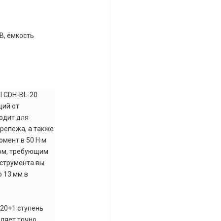
 В, ёмкость
l CDH-BL-20
щий от
ходит для
крепежа, а также
мент в 50 Н·м
ом, требующим
нструмента вы
 13 мм в
 20+1 ступень
оляет точно