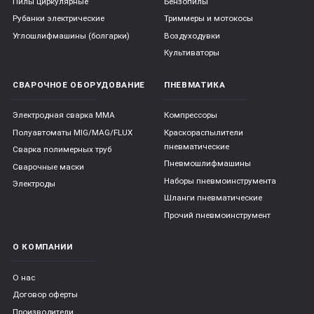
Пилы циркулярные
Бензопилы
Рубанки электрические
Триммеры и мотокосы
Углошлифмашины (болгарки)
Воздуходувки
Культиваторы
СВАРОЧНОЕ ОБОРУДОВАНИЕ
ПНЕВМАТИКА
Электродная сварка ММА
Компрессоры
Полуавтоматы MIG/MAG/FLUX
Краскораспылители
пневматические
Сварка полимерных труб
Пневмошлифмашины
Сварочные маски
Наборы пневмоинструмента
Электроды
Шланги пневматические
Прочий пневмоинструмент
О КОМПАНИИ
О нас
Договор оферты
Производители