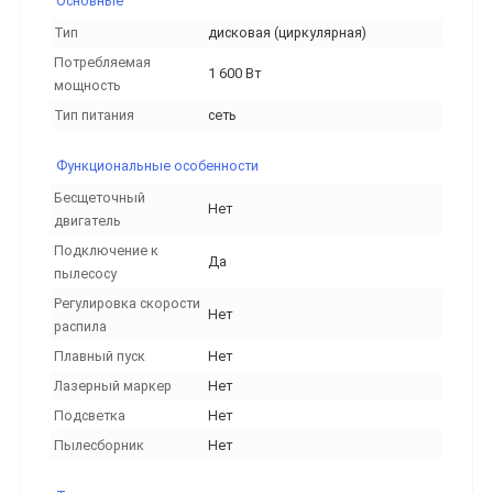
Основные
Тип
дисковая (циркулярная)
Потребляемая
1 600 Вт
мощность
Тип питания
сеть
Функциональные особенности
Бесщеточный
Нет
двигатель
Подключение к
Да
пылесосу
Регулировка скорости
Нет
распила
Плавный пуск
Нет
Лазерный маркер
Нет
Подсветка
Нет
Пылесборник
Нет