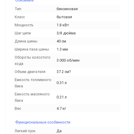
Основные
Тип
бензиновая
Класс
бытовая
Мощность
1.8 кВт
Шаг цепи
3/8 дюйма
Длина шины
40 см
Ширина паза шины
1.3 мм
Обороты холостого
3 000 об/мин
хода
Объем двигателя
37.2 см?
Емкость топливного
0.31 л
бака
Емкость масляного
0.21 л
бака
Вес
4.7 кг
Функциональные особенности
Легкий пуск
Да