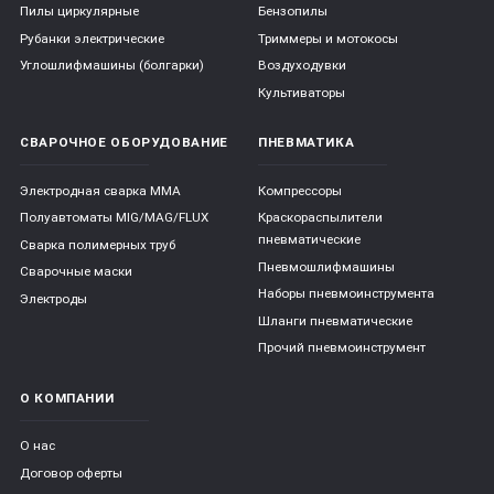
Пилы циркулярные
Бензопилы
Рубанки электрические
Триммеры и мотокосы
Углошлифмашины (болгарки)
Воздуходувки
Культиваторы
СВАРОЧНОЕ ОБОРУДОВАНИЕ
ПНЕВМАТИКА
Электродная сварка ММА
Компрессоры
Полуавтоматы MIG/MAG/FLUX
Краскораспылители
пневматические
Сварка полимерных труб
Пневмошлифмашины
Сварочные маски
Наборы пневмоинструмента
Электроды
Шланги пневматические
Прочий пневмоинструмент
О КОМПАНИИ
О нас
Договор оферты