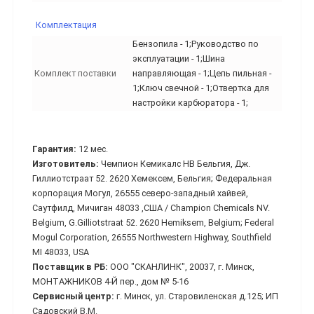
Комплектация
Бензопила - 1;Руководство по
эксплуатации - 1;Шина
Комплект поставки
направляющая - 1;Цепь пильная -
1;Ключ свечной - 1;Отвертка для
настройки карбюратора - 1;
Гарантия:
12 мес.
Изготовитель:
Чемпион Кемикалс НВ Бельгия, Дж.
Гиллиотстраат 52. 2620 Хемексем, Бельгия; Федеральная
корпорация Могул, 26555 северо-западный хайвей,
Саутфилд, Мичиган 48033 ,США / Champion Chemicals NV.
Belgium, G.Gilliotstraat 52. 2620 Hemiksem, Belgium; Federal
Mogul Corporation, 26555 Northwestern Highway, Southfield
MI 48033, USA
Поставщик в РБ:
ООО "СКАНЛИНК", 20037, г. Минск,
МОНТАЖНИКОВ 4-Й пер., дом № 5-16
Сервисный центр:
г. Минск, ул. Старовиленская д.125; ИП
Садовский В.М.