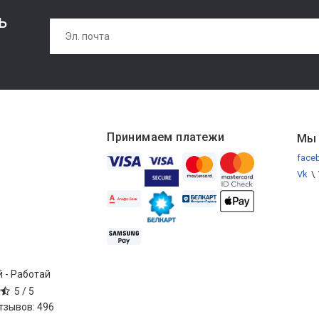
ь
Принимаем платежи
Мы 
face
Vk
\
 - Работай
5 /
5
отзывов:
496