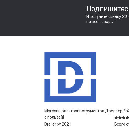
Подпишитес
И получите скидку 2%
на все товары
Магазин электроинструментов Дреллер.бай
с пользой!
Dreller.by 2021
Всего 