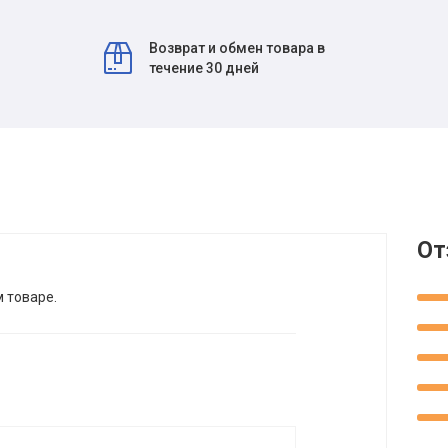
Возврат и обмен товара в
течение 30 дней
От
м товаре.