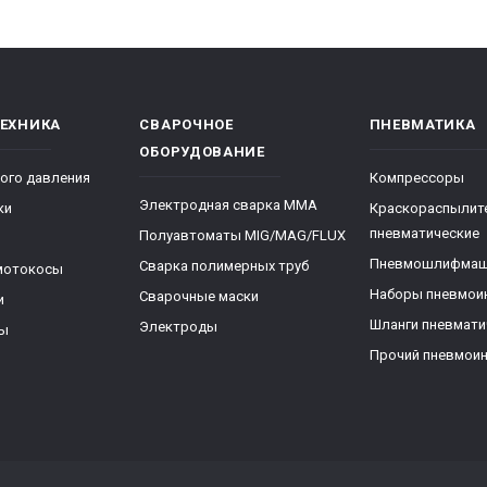
ТЕХНИКА
СВАРОЧНОЕ
ПНЕВМАТИКА
ОБОРУДОВАНИЕ
ого давления
Компрессоры
Электродная сварка ММА
ки
Краскораспылит
пневматические
Полуавтоматы MIG/MAG/FLUX
Пневмошлифма
Сварка полимерных труб
мотокосы
Наборы пневмои
Сварочные маски
и
Шланги пневмати
Электроды
ры
Прочий пневмои