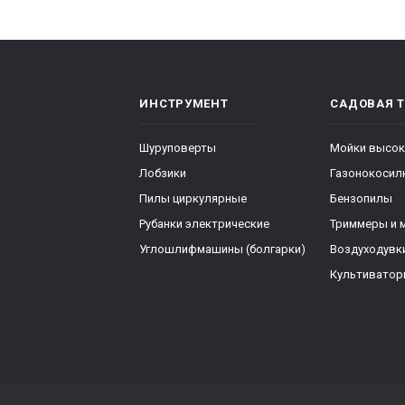
ИНСТРУМЕНТ
САДОВАЯ 
Шуруповерты
Мойки высок
Лобзики
Газонокосил
Пилы циркулярные
Бензопилы
Рубанки электрические
Триммеры и 
Углошлифмашины (болгарки)
Воздуходувк
Культивато