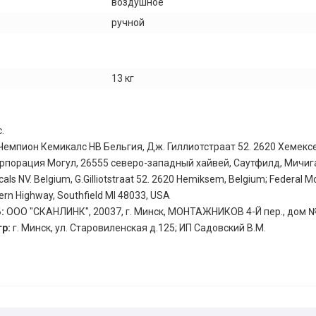
воздушное
ручной
13 кг
.
Чемпион Кемикалс НВ Бельгия, Дж. Гиллиотстраат 52. 2620 Хемексе
порация Могул, 26555 северо-западный хайвей, Саутфилд, Мичиг
s NV. Belgium, G.Gilliotstraat 52. 2620 Hemiksem, Belgium; Federal Mo
rn Highway, Southfield MI 48033, USA
Б:
ООО "СКАНЛИНК", 20037, г. Минск, МОНТАЖНИКОВ 4-Й пер., дом №
тр:
г. Минск, ул. Старовиленская д.125; ИП Садовский В.М.