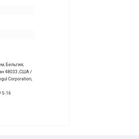
м, Бельгия;
ан 48033 ,США /
gul Corporation,
 5-16