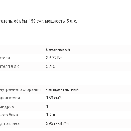
тель, объём: 159 см³, мощность: 5 л. с.
бензиновый
ателя
3 677 Вт
еля в л.с.
5 л.с.
внутреннего сгорания
четырехтактный
двигателя
159 см3
линдров
1
ного бака
1.2 л
д топлива
395 г/кВт*ч