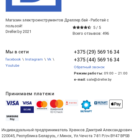
Магазин электроинструментов Дреллер.бай - Работай с
пользой!
5 /
5
Dreller.by 2021
Всего отзывов:
496
+375 (29) 569 16 34
Мы в сети
+375 (44) 569 16 34
facebook
\
Instagram
\
Vk
\
Youtube
Обратный звонок
Режим работы:
09:00 – 21:00
e-mail:
sale@dreller.by
Принимаем платежи
Индивидуальный предприниматель Хренков Дмитрий Александрович
220045, Республика Беларусь, г.Минск, Ул.Чечота 7-81 Р/сч BY47 BPSB