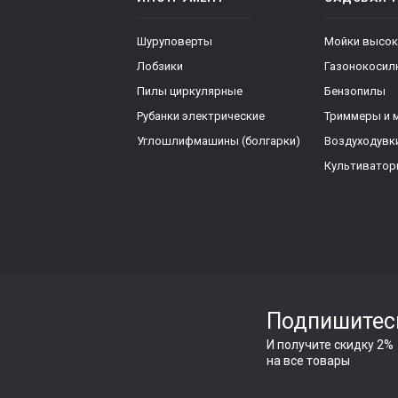
Шуруповерты
Мойки высок
Лобзики
Газонокосил
Пилы циркулярные
Бензопилы
Рубанки электрические
Триммеры и 
Углошлифмашины (болгарки)
Воздуходувк
Культивато
Подпишитес
И получите скидку 2%
на все товары