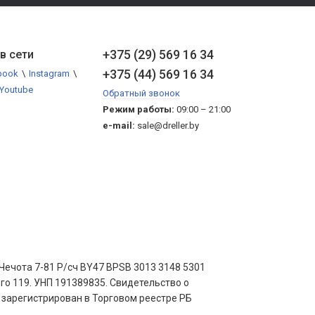
+375 (29) 569 16 34
в сети
+375 (44) 569 16 34
book
\
Instagram
\
Youtube
Обратный звонок
Режим работы:
09:00 – 21:00
e-mail:
sale@dreller.by
ечота 7-81 Р/сч BY47 BPSB 3013 3148 5301
ого 119. УНП 191389835. Свидетельство о
 зарегистрирован в Торговом реестре РБ