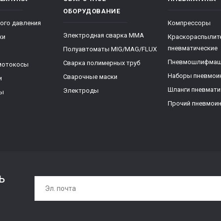
ОБОРУДОВАНИЕ
ого давления
Компрессоры
Электродная сварка ММА
ки
Краскораспылит
пневматические
Полуавтоматы MIG/MAG/FLUX
Пневмошлифма
Сварка полимерных труб
мотокосы
Наборы пневмои
Сварочные маски
и
Шланги пневмати
Электроды
ры
Прочий пневмои
ь