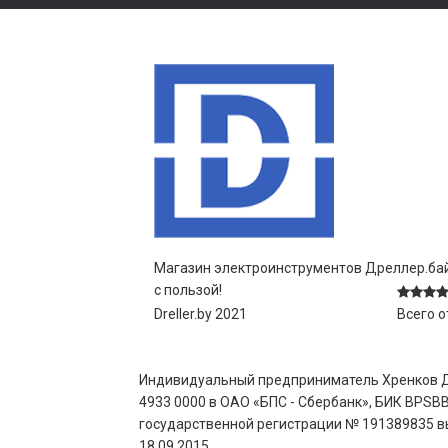
Магазин электроинструментов Дреллер.бай
с пользой!
Dreller.by 2021
Всего 
Индивидуальный предприниматель Хренков Дми
4933 0000 в ОАО «БПС - Сбербанк», БИК BPSBB
государственной регистрации № 191389835 вы
18.09.2015